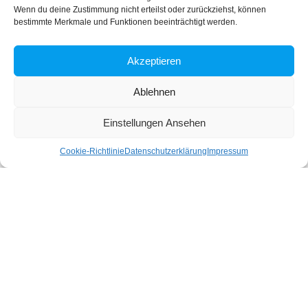
Wenn du deine Zustimmung nicht erteilst oder zurückziehst, können
Kontakformular
bestimmte Merkmale und Funktionen beeinträchtigt werden.
Setzen Sie sich mit
Akzeptieren
uns in Verbindung!
Ablehnen
Einstellungen Ansehen
Cookie-Richtlinie
Datenschutzerklärung
Impressum
Klicke hier, um Marketing-Cookies zu
akzeptieren und diesen Inhalt zu aktivieren